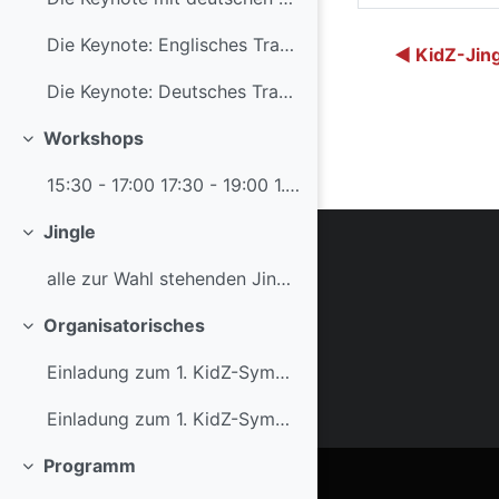
Die Keynote: Englisches Transkript
◀︎ KidZ-Jin
Die Keynote: Deutsches Transkript (Übersetzung Stephan Waba)
Workshops
Einklappen
15:30 - 17:00 17:30 - 19:00 1. Smart...
Jingle
Einklappen
alle zur Wahl stehenden Jingles zum Anhören
Organisatorisches
Einklappen
Einladung zum 1. KidZ-Symposium für Schulen
Einladung zum 1. KidZ-Symposium für Pädagogische Hochschulen
Programm
Einklappen