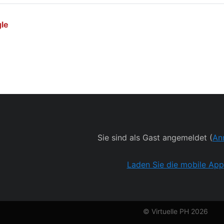
gle
Sie sind als Gast angemeldet (
An
Laden Sie die mobile App
© Virtuelle PH 2026