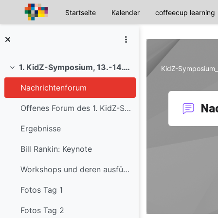
Startseite
Kalender
coffeecup learning
Zum Hauptinhalt
1. KidZ-Symposium, 13.-14. März 2014
KidZ-Symposium
Einklappen
Nachrichtenforum
Na
Offenes Forum des 1. KidZ-Symposiums
Ergebnisse
Bill Rankin: Keynote
Workshops und deren ausführliche Dokumentation
Fotos Tag 1
Fotos Tag 2