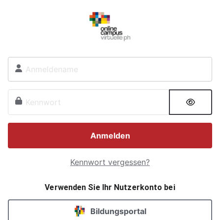
Zum Hauptinhalt
Kontoerstellung abbrechen
Anmeldename
Kennwort
Anmelden
Kennwort vergessen?
Verwenden Sie Ihr Nutzerkonto bei
Bildungsportal