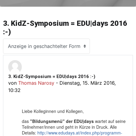
3. KidZ-Symposium = EDU|days 2016
:-)
Anzeigemodus
3. KidZ-Symposium = EDU|days 2016 :-)
Anzahl Antworten: 0
von
Thomas Narosy
-
Dienstag, 15. März 2016,
10:32
Liebe Kolleginnen und Kollegen,
das
"Bildungsmenü" der EDU|days
wartet auf seine
Teilnehmer/innen und geht in Kürze in Druck. Alle
Details:
http://www.edudays.at/index.php/programm-