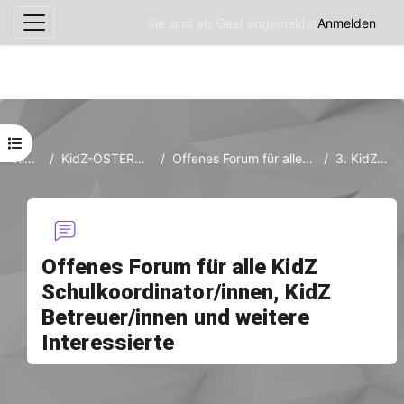
Sie sind als Gast angemeldet
Anmelden
Website-Übersicht
Zum Hauptinhalt
Kursindex öffnen
KidZ-ÖSTERREICH
KidZ-ÖSTERREICH: Information, Kommunikation und Vernetzung
Offenes Forum für alle KidZ Schulkoordinator/innen, KidZ Betreuer/innen und weitere Interessierte
3. KidZ-Symposium = EDU|days 2016 :-)
Offenes Forum für alle KidZ
Schulkoordinator/innen, KidZ
Betreuer/innen und weitere
Interessierte