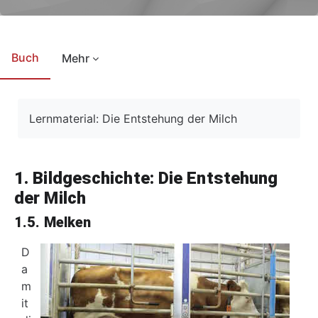
Buch
Mehr
Abschlussbedingungen
Lernmaterial: Die Entstehung der Milch
1. Bildgeschichte: Die Entstehung
der Milch
1.5. Melken
D
a
m
it