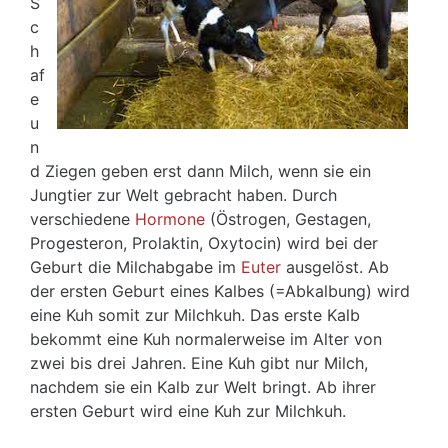
S
c
h
af
e
u
n
d Ziegen geben erst dann Milch, wenn sie ein
Jungtier zur Welt gebracht haben. Durch
verschiedene
Hormone
(Östrogen, Gestagen,
Progesteron, Prolaktin, Oxytocin) wird bei der
Geburt die Milchabgabe im
Euter
ausgelöst. Ab
der ersten Geburt eines Kalbes (=Abkalbung) wird
eine Kuh somit zur Milchkuh. Das erste Kalb
bekommt eine Kuh normalerweise im Alter von
zwei bis drei Jahren. Eine Kuh gibt nur Milch,
nachdem sie ein Kalb zur Welt bringt. Ab ihrer
ersten Geburt wird eine Kuh zur Milchkuh.