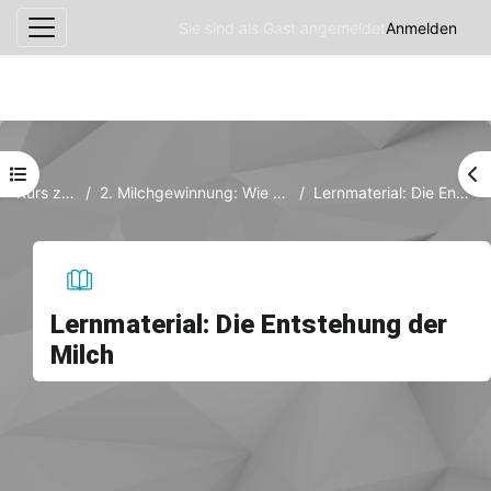
Sie sind als Gast angemeldet
Anmelden
Website-Übersicht
Zum Hauptinhalt
Kursindex öffnen
Bl
Kurs zur Milch
2. Milchgewinnung: Wie aus Gras Milch wird...
Lernmaterial: Die Entstehung der Milch
Lernmaterial: Die Entstehung der
Milch