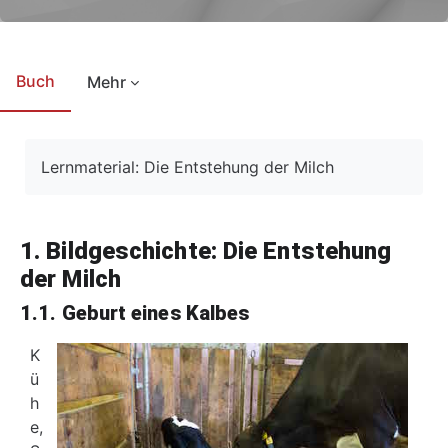
Buch
Mehr
Abschlussbedingungen
Lernmaterial: Die Entstehung der Milch
1. Bildgeschichte: Die Entstehung
der Milch
1.1. Geburt eines Kalbes
K
ü
h
e,