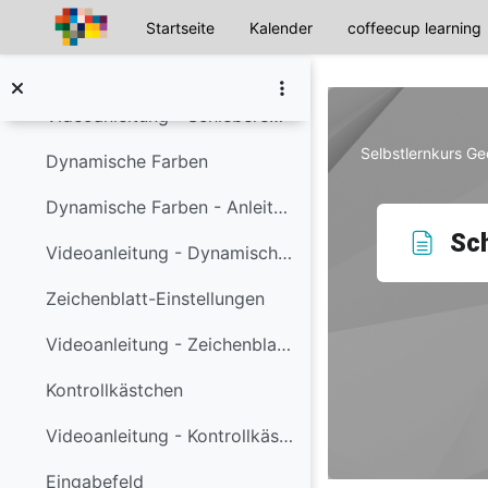
Aufgabenerstellung für den Unterricht
Startseite
Kalender
coffeecup learning
Einklappen
Zum Hauptinhalt
Schieberegler - einmal anders
Videoanleitung - Schieberegler einmal anders
Selbstlernkurs G
Dynamische Farben
Dynamische Farben - Anleitung
Sch
Videoanleitung - Dynamische Farben
Zeichenblatt-Einstellungen
Videoanleitung - Zeichenblatt - Einstellungen
Kontrollkästchen
Videoanleitung - Kontrollkästchen
Eingabefeld