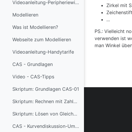
Videoanleitung-Peripheriewinkelsatz
Zirkel mit 
Zeichenstif
Modellieren
...
Was ist Modellieren?
PS.: Vielleicht 
verwenden ist wo
Webseite zum Modellieren
man Winkel üben k
Videoanleitung-Handytarife
CAS - Grundlagen
Video - CAS-Tipps
Skriptum: Grundlagen CAS-01
Skriptum: Rechnen mit Zahlen, Wurzeln, Termen CAS-02
Skriptum: Lösen von Gleichungen CAS-03
CAS - Kurvendiskussion-Umkehraufgabe