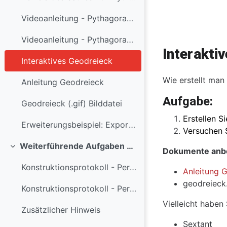
Videoanleitung - Pythagoras - Beweis - Teil 1
Abschlussbe
Videoanleitung - Pythagoras - Beweis - Teil2
Interakti
Interaktives Geodreieck
Wie erstellt man
Anleitung Geodreieck
Aufgabe:
Geodreieck (.gif) Bilddatei
Erstellen Si
Erweiterungsbeispiel: Export eines dynamischen Arbeitsblattes
Versuchen S
Weiterführende Aufgaben und didaktische Überlegungen
Dokumente anbe
Einklappen
Konstruktionsprotokoll - Peripheriewinkelsatz
Anleitung 
geodreieck.
Konstruktionsprotokoll - Peripheriewinkelsatz
Vielleicht haben 
Zusätzlicher Hinweis
Sextant