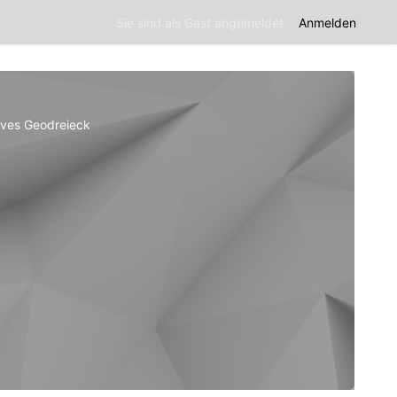
Sie sind als Gast angemeldet
Anmelden
tives Geodreieck