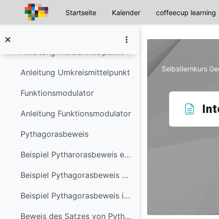
Anleitung Höhenschnittpunkt
Startseite
Kalender
coffeecup learning
Zum Hauptinhalt
Anleitung Schwerpunkt
Anleitung Inkreismittelpunkt
Selbstlernkurs G
Anleitung Umkreismittelpunkt
Funktionsmodulator
Int
Anleitung Funktionsmodulator
Pythagorasbeweis
Beispiel Pytharorasbeweis einfach
Beispiel Pythagorasbeweis grafisch
Beispiel Pythagorasbeweis interaktiv
Beweis des Satzes von Pythagors gesungen :-)