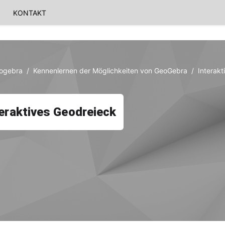
KONTAKT
eogebra
Kennenlernen der Möglichkeiten von GeoGebra
Interak
eraktives Geodreieck