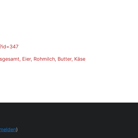
p?id=347
sgesamt, Eier, Rohmilch, Butter, Käse
melden
)