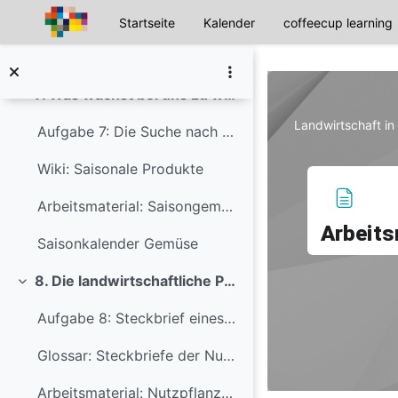
Aufgabe: Organisation Exkursion
Startseite
Kalender
coffeecup learning
Zum Hauptinhalt
Datenbank: Betriebe rund um den Standort eurer Schule
7. Was wächst bei uns zu welcher Zeit?
Einklappen
Landwirtschaft in
Aufgabe 7: Die Suche nach Obst und Gemüse im Handel
Wiki: Saisonale Produkte
Arbeitsmaterial: Saisongemüse und -obst
Arbeits
Saisonkalender Gemüse
8. Die landwirtschaftliche Produktion
Einklappen
Aufgabe 8: Steckbrief eines Nutztiers oder einer Nutzpflanze
Glossar: Steckbriefe der Nutzpflanzen und Nutztiere
Arbeitsmaterial: Nutzpflanzen & Nutztiere