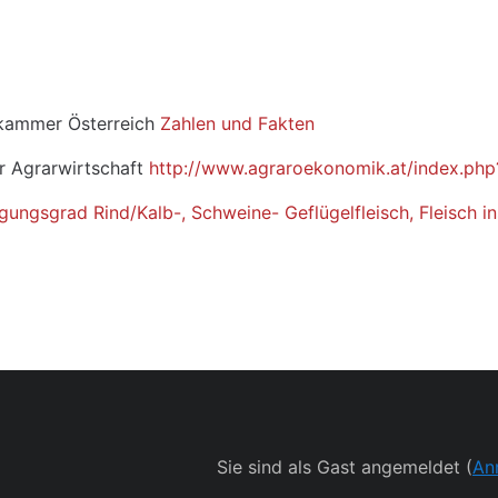
dingungen
skammer Österreich
Zahlen und Fakten
r Agrarwirtschaft
http://www.agraroekonomik.at/index.ph
gungsgrad Rind/Kalb-, Schweine- Geflügelfleisch, Fleisch in
Sie sind als Gast angemeldet (
An