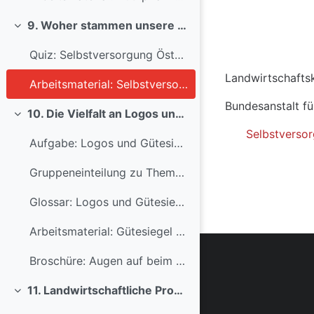
9. Woher stammen unsere Produkte
Einklappen
Abschlussbe
Quiz: Selbstversorgung Österreich
Landwirtschaft
Arbeitsmaterial: Selbstversorgung in Österreich
Bundesanstalt fü
10. Die Vielfalt an Logos und Gütesiegel
Einklappen
Selbstversor
Aufgabe: Logos und Gütesiegel
Gruppeneinteilung zu Thema 10
Glossar: Logos und Gütesiegel
Arbeitsmaterial: Gütesiegel und Logos
Broschüre: Augen auf beim Lebensmitteleinkauf
11. Landwirtschaftliche Produkte sind unsere Lebensmittel
Einklappen