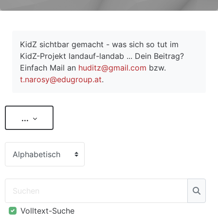
Abschlussbedingungen
KidZ sichtbar gemacht - was sich so tut im
KidZ-Projekt landauf-landab ... Dein Beitrag?
Einfach Mail an
huditz@gmail.com
bzw.
t.narosy@edugroup.at
.
Einträge exportieren
...
Sie können das Glossar über das Suchfeld oder das Stic
Suchen
Such
Volltext-Suche