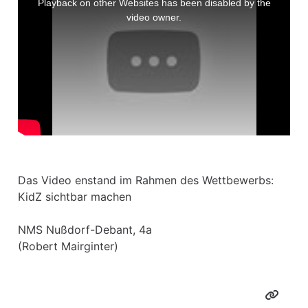
Playback on other Websites has been disabled by the
i
video owner.
s
i
s
a
m
o
d
a
l
w
i
n
d
o
w
.
Das Video enstand im Rahmen des Wettbewerbs:
KidZ sichtbar machen
NMS Nußdorf-Debant, 4a
(Robert Mairginter)