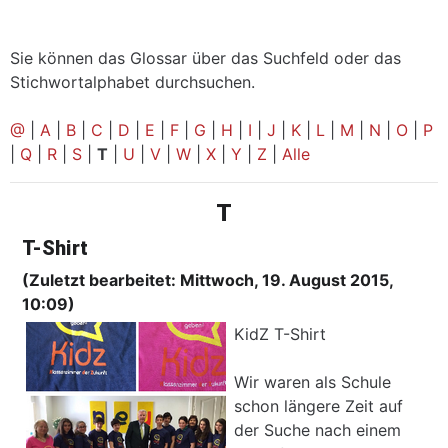
Sie können das Glossar über das Suchfeld oder das
Stichwortalphabet durchsuchen.
@
|
A
|
B
|
C
|
D
|
E
|
F
|
G
|
H
|
I
|
J
|
K
|
L
|
M
|
N
|
O
|
P
|
Q
|
R
|
S
|
T
|
U
|
V
|
W
|
X
|
Y
|
Z
|
Alle
T
T-Shirt
(Zuletzt bearbeitet: Mittwoch, 19. August 2015,
10:09)
KidZ T-Shirt
Wir waren als Schule
schon längere Zeit auf
der Suche nach einem