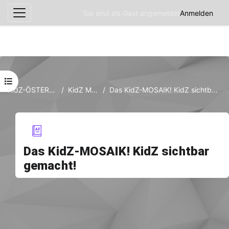
Sie sind als Gast angemeldet
Anmelden
Website-Übersicht
Zum Hauptinhalt
Kursindex öffnen
KidZ-ÖSTERREICH
KidZ Mosaik
Das KidZ-MOSAIK! KidZ sichtbar gemacht!
Das KidZ-MOSAIK! KidZ sichtbar
gemacht!