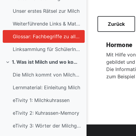
Unser erstes Rätsel zur Milch
Weiterführende Links & Materialien für Schüler...
Zurück
Glossar: Fachbegriffe zu allen Modulen
Hormone
Linksammlung für SchülerInnen
Mit Hilfe vo
gebildet und
1. Was ist Milch und wo kommt sie eigentlich her?
Einklappen
Die Informat
Die Milch kommt von Milchkühen. Das hast du wa...
zum Beispiel
Lernmaterial: Einleitung Milch
eTivity 1: Milchkuhrassen
eTivity 2: Kuhrassen-Memory
eTivity 3: Wörter der Milchgewinnung und -verarbeitung