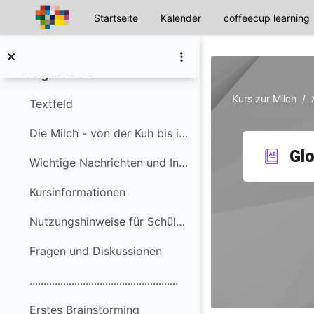
Startseite
Kalender
coffeecup learning
Zum Hauptinhalt
Allgemeines
Einklappen
Kurs zur Milch
Textfeld
Die Milch - von der Kuh bis in den Kühlschrank De...
Glo
Wichtige Nachrichten und Infos
Kursinformationen
Nutzungshinweise für Schülerinnen & Schüler
Fragen und Diskussionen
.....................................................
Erstes Brainstorming