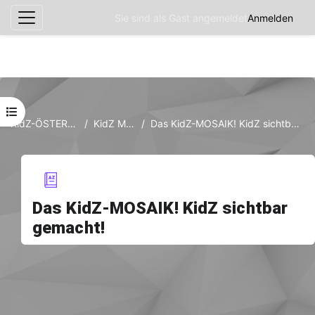
Sie sind als Gast angemeldet
Anmelden
Website-Übersicht
Zum Hauptinhalt
Kursindex öffnen
KidZ-ÖSTERREICH
KidZ Mosaik
Das KidZ-MOSAIK! KidZ sichtbar gemacht!
Das KidZ-MOSAIK! KidZ sichtbar
gemacht!