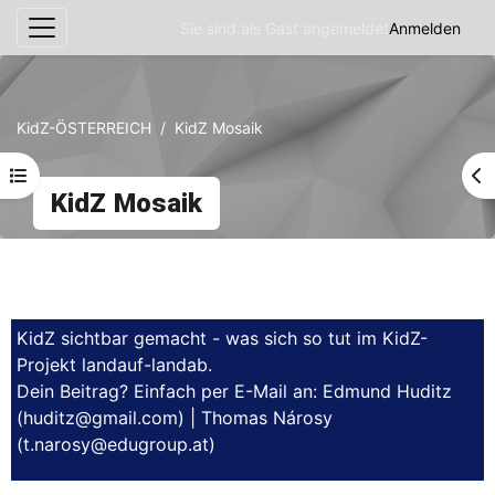
Sie sind als Gast angemeldet
Anmelden
Website-Übersicht
Zum Hauptinhalt
KidZ-ÖSTERREICH
KidZ Mosaik
Kursindex öffnen
Bl
KidZ Mosaik
Abschnittsübersicht
KidZ sichtbar gemacht - was sich so tut im KidZ-
Projekt landauf-landab.
Dein Beitrag? Einfach per E-Mail an: Edmund Huditz
(
huditz@gmail.com
) | Thomas Nárosy
(
t.narosy@edugroup.at
)