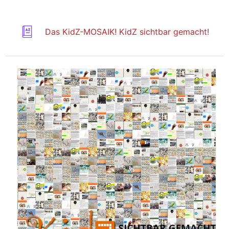
Glos
Das KidZ-MOSAIK! KidZ sichtbar gemacht!