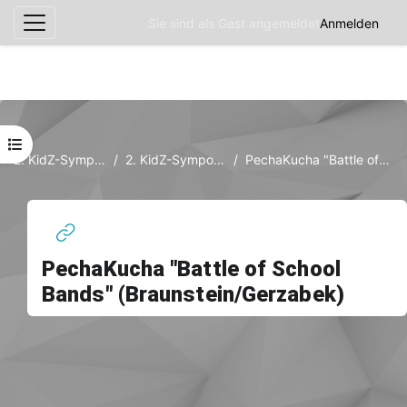
Sie sind als Gast angemeldet
Anmelden
Website-Übersicht
Zum Hauptinhalt
Kursindex öffnen
2. KidZ-Symposium, 6.-7. März 2014
2. KidZ-Symposium, 6.-7. März 2014 | Linz
PechaKucha "Battle of School Bands" (Braunstein/Gerzabek)
PechaKucha "Battle of School
Bands" (Braunstein/Gerzabek)